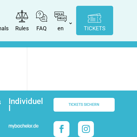
mals
Rules
FAQ
en
TICKETS
Individuel
s
TICKETS SICHERN
l