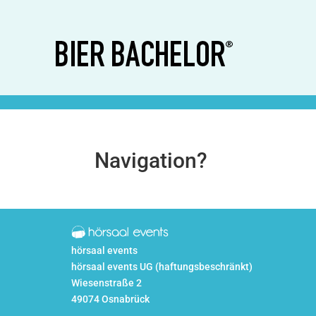
Navigation?
hörsaal events
hörsaal events UG (haftungsbeschränkt)
Wiesenstraße 2
49074 Osnabrück