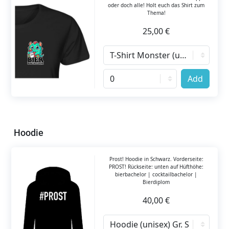
oder doch alle! Holt euch das Shirt zum
Thema!
25,00 €
Add
Hoodie
Prost! Hoodie in Schwarz. Vorderseite:
PROST! Rückseite: unten auf Hüfthöhe:
bierbachelor | cocktailbachelor |
Bierdiplom
40,00 €