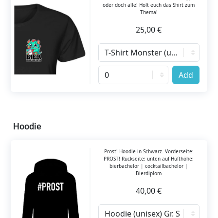
oder doch alle! Holt euch das Shirt zum
Thema!
25,00 €
Add
Hoodie
Prost! Hoodie in Schwarz. Vorderseite:
PROST! Rückseite: unten auf Hüfthöhe:
bierbachelor | cocktailbachelor |
Bierdiplom
40,00 €