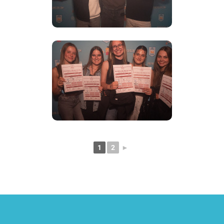
1
2
►